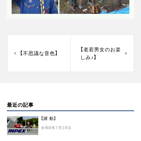
投
稿
ナ
【老若男女のお楽
【不思議な音色】
ビ
しみ♪】
ゲ
ー
シ
ョ
ン
最近の記事
【躍 動】
令和8年7月18日