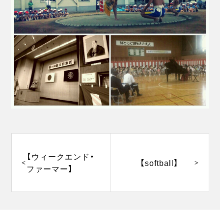
投
稿
ナ
【ウィークエンド・
【softball】
ビ
ファーマー】
ゲ
ー
シ
ョ
ン