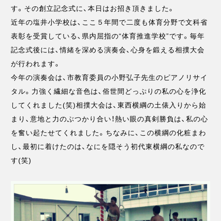
す。その創立記念式に、本日はお招き頂きました。
近年の塩井小学校は、ここ５年間で二度も体育分野で文科省
表彰を受賞している、県内屈指の“体育推進学校”です。毎年
記念式後には、情緒を深める演奏会、心身を鍛える相撲大会
が行われます。
今年の演奏会は、市教育委員の小野弘子先生のピアノリサイ
タル。力強く繊細な音色は、俗世間どっぷりの私の心を浄化
してくれました(笑)相撲大会は、東西横綱の土俵入りから始
まり、意地と力のぶつかり合い！熱い眼の真剣勝負は、私の心
を奮い起たせてくれました。ちなみに、この横綱の化粧まわ
し、最初に着けたのは、なにを隠そう初代東横綱の私なので
す(笑)