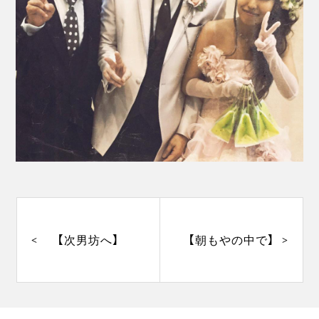
投
稿
ナ
【次男坊へ】
【朝もやの中で】
ビ
ゲ
ー
シ
ョ
ン