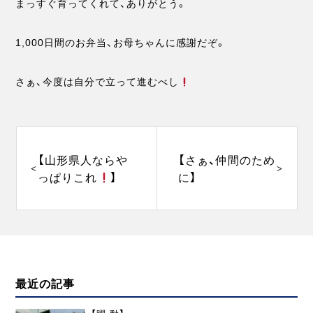
まっすぐ育ってくれて、ありがとう。
1,000日間のお弁当、お母ちゃんに感謝だぞ。
さぁ、今度は自分で立って進むべし
投
稿
ナ
【山形県人ならや
【さぁ、仲間のため
ビ
っぱりこれ
】
に️】
ゲ
ー
シ
ョ
ン
最近の記事