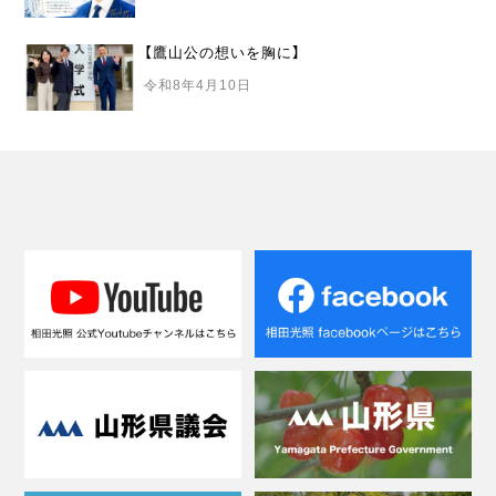
【鷹山公の想いを胸に】
令和8年4月10日