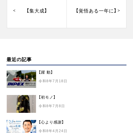
稿
ナ
【集大成】
【覚悟ある一年に】
ビ
ゲ
ー
シ
ョ
ン
最近の記事
【躍 動】
令和8年7月18日
【初モノ】
令和8年7月8日
【心より感謝】
令和8年4月24日