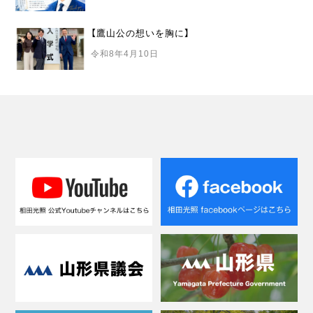
【鷹山公の想いを胸に】
令和8年4月10日