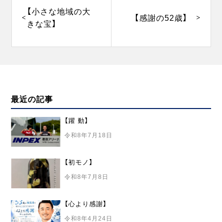
稿
ナ
【小さな地域の大
【感謝の52歳】
ビ
きな宝】
ゲ
ー
シ
ョ
ン
最近の記事
【躍 動】
令和8年7月18日
【初モノ】
令和8年7月8日
【心より感謝】
令和8年4月24日