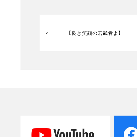
投
稿
ナ
【良き笑顔の若武者よ】
ビ
ゲ
ー
シ
ョ
ン