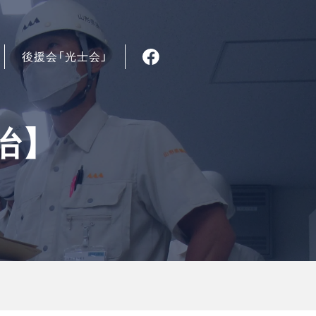
後援会「光士会」
治】