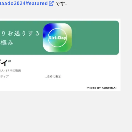
uaado2024/featured
です。