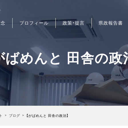
信念
プロフィール
政策・提言
県政報告書
がばめんと 田舎の政
ト
ブログ
【がばめんと 田舎の政治】