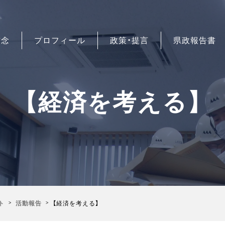
信念
プロフィール
政策・提言
県政報告書
【経済を考える】
ト
活動報告
【経済を考える】