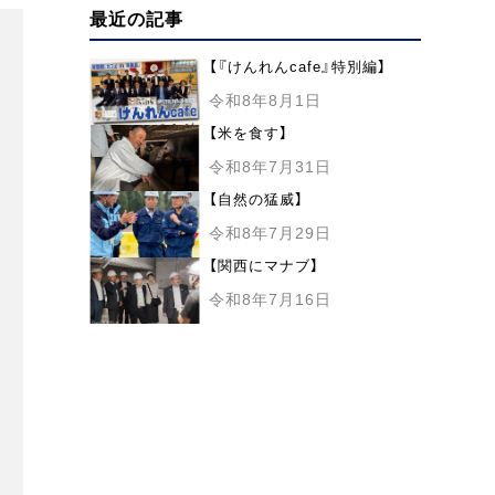
最近の記事
【『けんれんcafe』特別編】
令和8年8月1日
【米を食す】
令和8年7月31日
【自然の猛威】
令和8年7月29日
【関西にマナブ】
令和8年7月16日