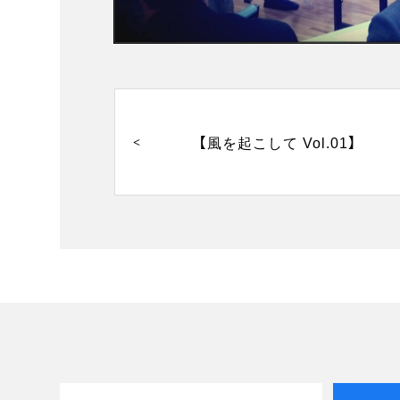
投
稿
ナ
【風を起こして Vol.01】
ビ
ゲ
ー
シ
ョ
ン