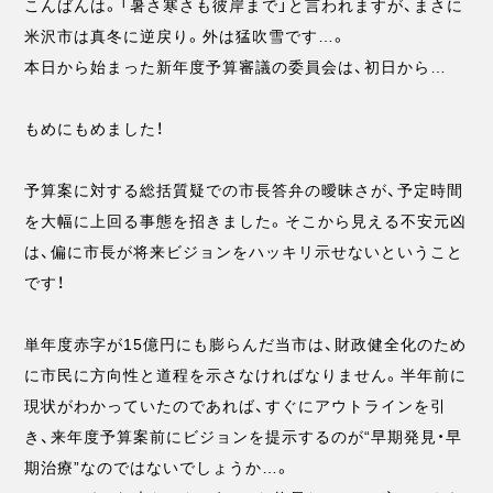
こんばんは。「暑さ寒さも彼岸まで」と言われますが、まさに
米沢市は真冬に逆戻り。外は猛吹雪です…。
本日から始まった新年度予算審議の委員会は、初日から…
もめにもめました！
予算案に対する総括質疑での市長答弁の曖昧さが、予定時間
を大幅に上回る事態を招きました。そこから見える不安元凶
は、偏に市長が将来ビジョンをハッキリ示せないということ
です！
単年度赤字が15億円にも膨らんだ当市は、財政健全化のため
に市民に方向性と道程を示さなければなりません。半年前に
現状がわかっていたのであれば、すぐにアウトラインを引
き、来年度予算案前にビジョンを提示するのが“早期発見・早
期治療”なのではないでしょうか…。