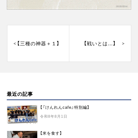
投
稿
ナ
【三種の神器＋１】
【戦いとは…】
ビ
ゲ
ー
シ
ョ
ン
最近の記事
【『けんれんcafe』特別編】
令和8年8月1日
【米を食す】