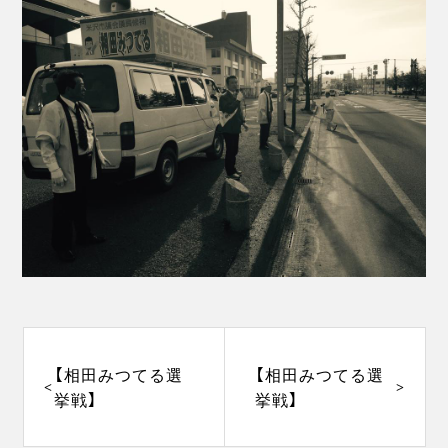
投
稿
ナ
【相田みつてる選
【相田みつてる選
ビ
挙戦】
挙戦】
ゲ
ー