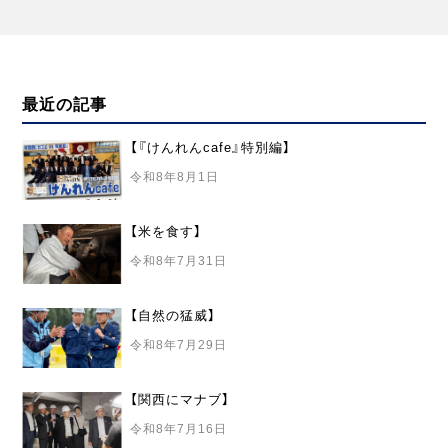
シ
ョ
ン
最近の記事
【『けんれんcafe』特別編】
令和8年8月1日
【米を食す】
令和8年7月31日
【自然の猛威】
令和8年7月29日
【関西にマナブ】
令和8年7月16日