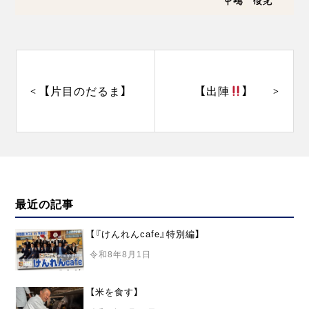
投
稿
ナ
【片目のだるま】
【出陣
】
ビ
ゲ
ー
シ
ョ
ン
最近の記事
【『けんれんcafe』特別編】
令和8年8月1日
【米を食す】