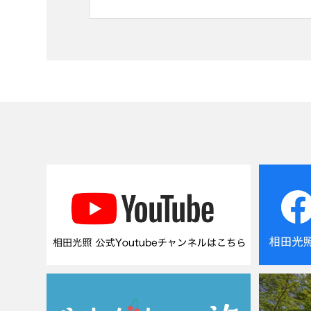
ー
シ
ョ
ン