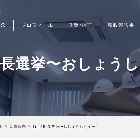
信念
プロフィール
政策・提言
県政報告書
町長選挙〜おしょうし
ト
活動報告
【山辺町長選挙〜おしょうしなぁ〜】