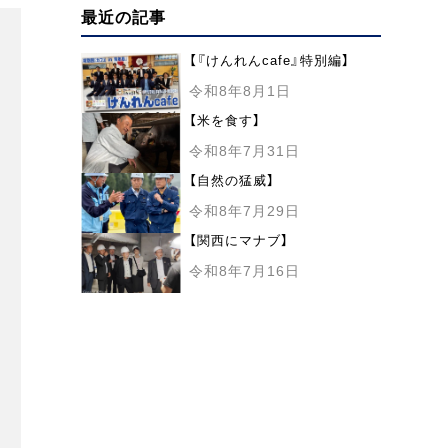
最近の記事
【『けんれんcafe』特別編】
令和8年8月1日
【米を食す】
令和8年7月31日
【自然の猛威】
令和8年7月29日
【関西にマナブ】
令和8年7月16日