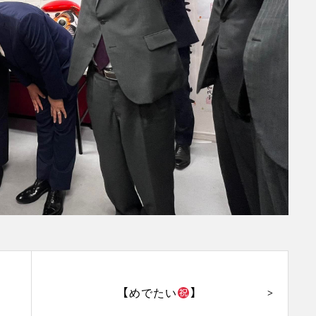
【めでたい
】