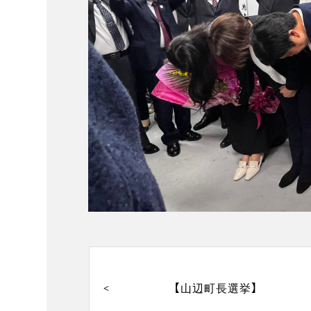
投
稿
ナ
【山辺町長選挙】
ビ
ゲ