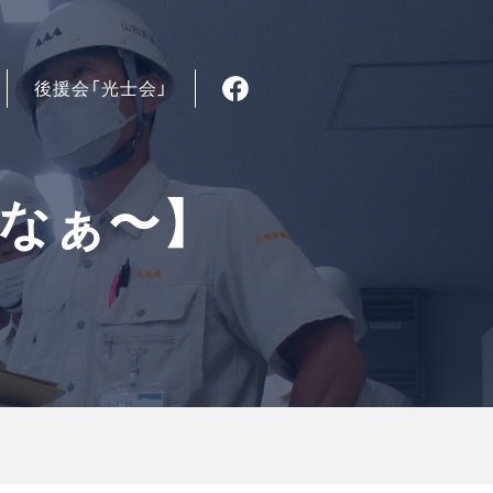
後援会「光士会」
なぁ〜】