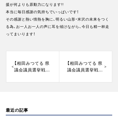
援が何よりも原動力になります!!
本当に毎日感謝の気持ちでいっぱいです！
その感謝と熱い情熱を胸に、明るい山形・米沢の未来をつく
る為、お一人お一人の声に耳を傾けながら、今日も精一杯走
ってまいります！
投
稿
ナ
【相田みつてる 県
【相田みつてる 県
ビ
議会議員選挙戦
議会議員選挙戦
ゲ
vol.09】 〜選挙三
vol.11】 〜選挙三
ー
シ
日目〜
日目〜
ョ
ン
最近の記事