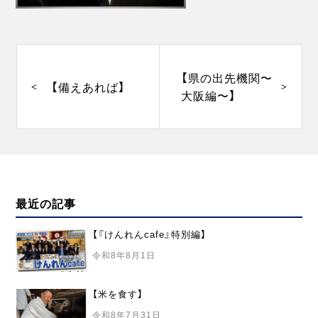
投
稿
ナ
【県の出先機関〜
【備えあれば】
ビ
大阪編〜】
ゲ
ー
シ
ョ
ン
最近の記事
【『けんれんcafe』特別編】
令和8年8月1日
【米を食す】
令和8年7月31日