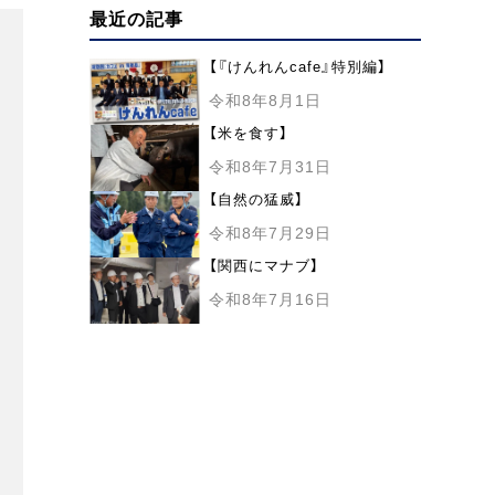
最近の記事
【『けんれんcafe』特別編】
令和8年8月1日
【米を食す】
令和8年7月31日
【自然の猛威】
令和8年7月29日
【関西にマナブ】
令和8年7月16日