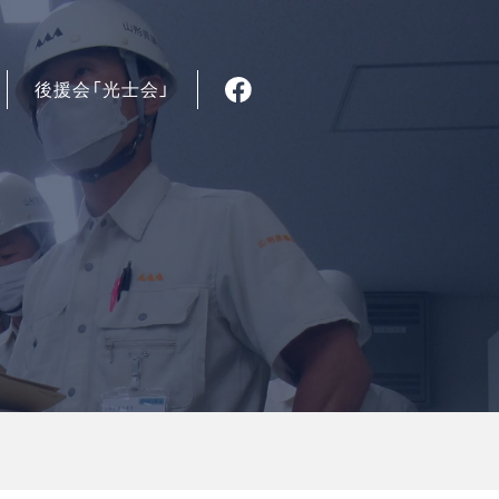
後援会「光士会」
】