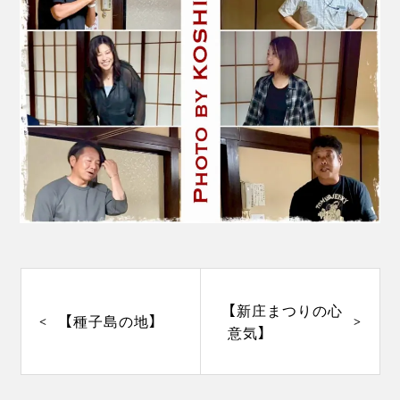
投
稿
ナ
【新庄まつりの心
【種子島の地】
ビ
意気】
ゲ
ー
シ
ョ