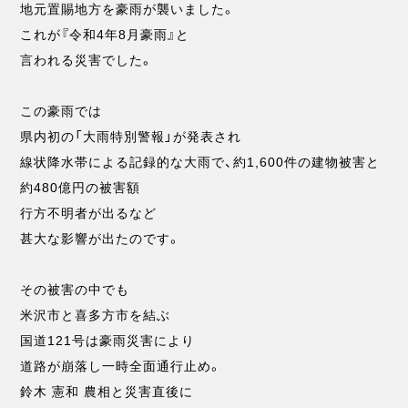
地元置賜地方を豪雨が襲いました。
これが『令和4年8月豪雨』と
言われる災害でした。
この豪雨では
県内初の「大雨特別警報」が発表され
線状降水帯による記録的な大雨で、約1,600件の建物被害と
約480億円の被害額
行方不明者が出るなど
甚大な影響が出たのです。
その被害の中でも
米沢市と喜多方市を結ぶ
国道121号は豪雨災害により
道路が崩落し一時全面通行止め。
鈴木 憲和 農相と災害直後に