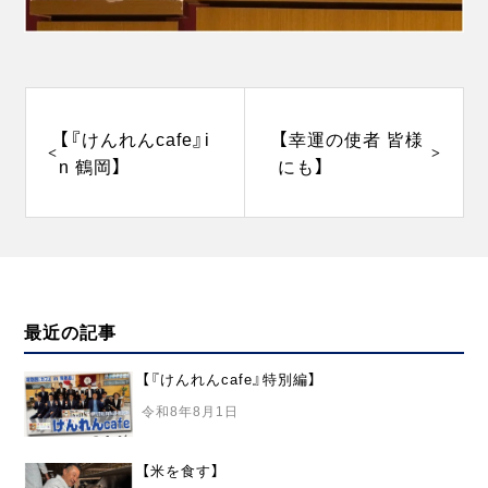
投
稿
ナ
【『けんれんcafe』i
【幸運の使者 皆様
ビ
n 鶴岡】
にも】
ゲ
ー
シ
ョ
ン
最近の記事
【『けんれんcafe』特別編】
令和8年8月1日
【米を食す】