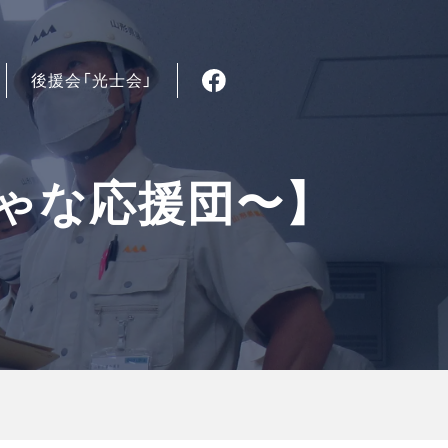
後援会「光士会」
っちゃな応援団〜】