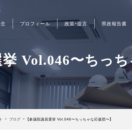
信念
プロフィール
政策・提言
県政報告書
 Vol.046〜ち
ト
ブログ
【参議院議員選挙 Vol.046〜ちっちゃな応援団〜】