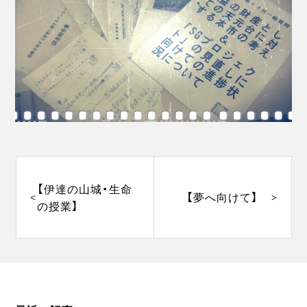
投
稿
ナ
【伊達の山城・生命
【夢へ向けて】
ビ
の授業】
ゲ
ー
シ
ョ
ン